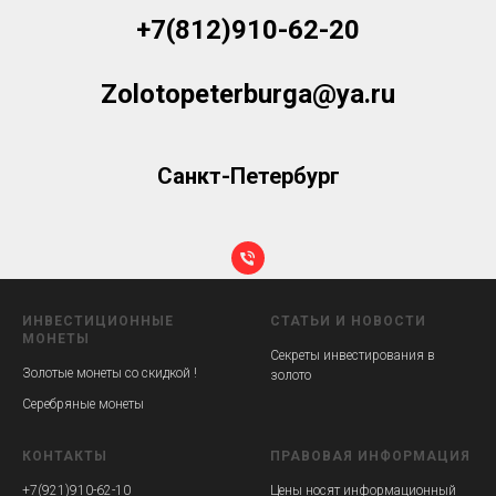
+7(812)910-62-20
Zolotopeterburga@ya.ru
Санкт-Петербург
ИНВЕСТИЦИОННЫЕ
СТАТЬИ
И
НОВОСТИ
МОНЕТЫ
Секреты инвестирования в
Золотые монеты со скидкой !
золото
Серебряные монеты
КОНТАКТЫ
ПРАВОВАЯ ИНФОРМАЦИЯ
+7(921)910-62-10
Цены носят информационный