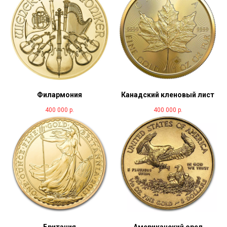
Филармония
Канадский кленовый лист
400 000
р.
400 000
р.