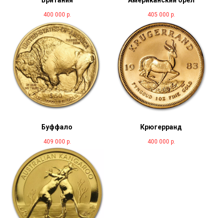
Британия
Американский орел
400 000
р.
405 000
р.
Буффало
Крюгерранд
409 000
р.
400 000
р.