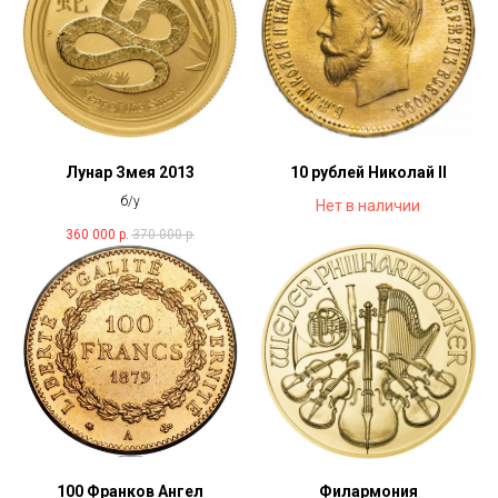
Лунар Змея 2013
10 рублей Николай II
б/у
Нет в наличии
360 000
р.
370 000
р.
100 Франков Ангел
Филармония