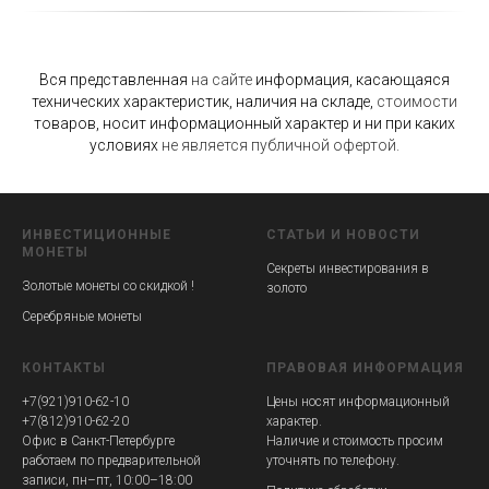
Вся представленная
на
сайте
информация, касающаяся
технических характеристик, наличия на складе,
стоимости
товаров, носит информационный характер и ни при каких
условиях
не
является
публичной
офертой.
ИНВЕСТИЦИОННЫЕ
СТАТЬИ
И
НОВОСТИ
МОНЕТЫ
Секреты инвестирования в
Золотые монеты со скидкой !
золото
Серебряные монеты
КОНТАКТЫ
ПРАВОВАЯ ИНФОРМАЦИЯ
+7(921)910-62-10
Цены носят информационный
+7(812)910-62-20
характер.
Офис в Санкт-Петербурге
Наличие и стоимость просим
работаем по предварительной
уточнять по телефону.
записи, пн–пт, 10:00–18:00