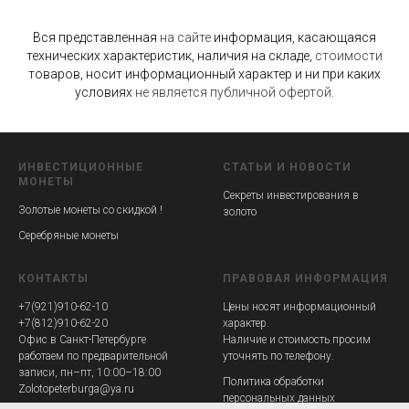
Вся представленная
на
сайте
информация, касающаяся
технических характеристик, наличия на складе,
стоимости
товаров, носит информационный характер и ни при каких
условиях
не
является
публичной
офертой.
ИНВЕСТИЦИОННЫЕ
СТАТЬИ
И
НОВОСТИ
МОНЕТЫ
Секреты инвестирования в
Золотые монеты со скидкой !
золото
Серебряные монеты
КОНТАКТЫ
ПРАВОВАЯ ИНФОРМАЦИЯ
+7(921)910-62-10
Цены носят информационный
+7(812)910-62-20
характер.
Офис в Санкт-Петербурге
Наличие и стоимость просим
работаем по предварительной
уточнять по телефону.
записи, пн–пт, 10:00–18:00
Политика обработки
Zolotopeterburga@ya.ru
персональных данных