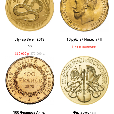
Лунар Змея 2013
10 рублей Николай II
б/у
Нет в наличии
360 000
р.
370 000
р.
100 Франков Ангел
Филармония