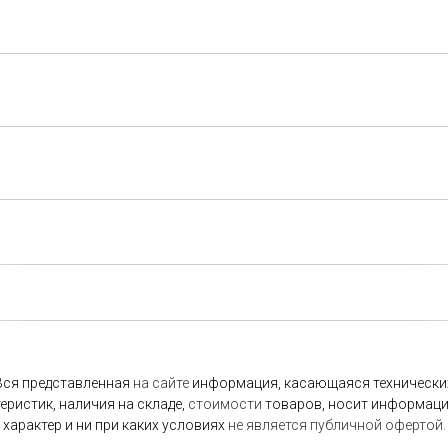
Вся представленная
на
сайте
информация, касающаяся технически
еристик, наличия на складе,
стоимости
товаров, носит информац
характер и ни при каких условиях
не
является
публичной
офертой.