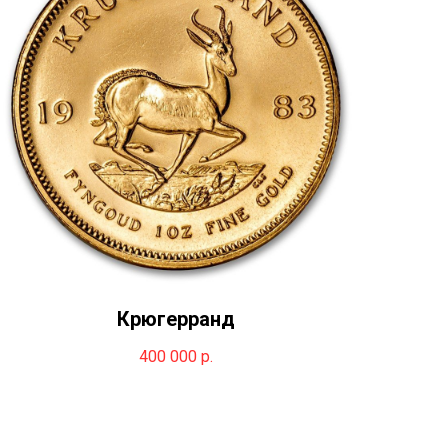
Крюгерранд
400 000
р.