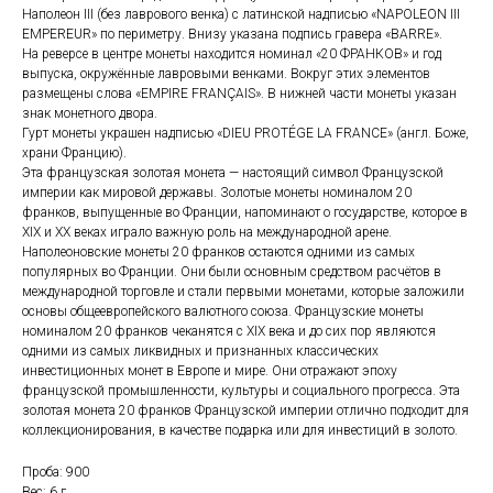
Наполеон III (без лаврового венка) с латинской надписью «NAPOLEON III
EMPEREUR» по периметру. Внизу указана подпись гравера «BARRE».
На реверсе в центре монеты находится номинал «20 ФРАНКОВ» и год
выпуска, окружённые лавровыми венками. Вокруг этих элементов
размещены слова «EMPIRE FRANÇAIS». В нижней части монеты указан
знак монетного двора.
Гурт монеты украшен надписью «DIEU PROTÉGE LA FRANCE» (англ. Боже,
храни Францию).
Эта французская золотая монета — настоящий символ Французской
империи как мировой державы. Золотые монеты номиналом 20
франков, выпущенные во Франции, напоминают о государстве, которое в
XIX и XX веках играло важную роль на международной арене.
Наполеоновские монеты 20 франков остаются одними из самых
популярных во Франции. Они были основным средством расчётов в
международной торговле и стали первыми монетами, которые заложили
основы общеевропейского валютного союза. Французские монеты
номиналом 20 франков чеканятся с XIX века и до сих пор являются
одними из самых ликвидных и признанных классических
инвестиционных монет в Европе и мире. Они отражают эпоху
французской промышленности, культуры и социального прогресса. Эта
золотая монета 20 франков Французской империи отлично подходит для
коллекционирования, в качестве подарка или для инвестиций в золото.
Проба: 900
Вес: 6 г