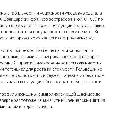
аны стабильности и надежности уже давно сделала
20 швейцарских франков востребованной. С 1897 по
сь в виде монет весом 0,1867 унции золота, и такие
т пользоваться популярностью среди ценителей
ости, историческому наследию, ограниченному
ют выгодное соотношение цены и качества по
алогами, такими как американские золотые орлы
иченный тираж и фиксированное предложение этих
й потенциал для роста их стоимости. Гельвеции не
 вместе с золотом, но и служат надежным средством
езвычайных ситуациях благодаря своей простоте и
 профиль женщины, символизирующей Швейцарию,
 реверсе расположен знаменитый швейцарский щит на
оминалом и годом выпуска.