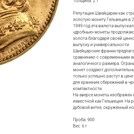
Толщина: 2.1
Репутация Швейцарии как стр
золотую монету Гельвеция в 
1949 год эта валюта выпускала
«дробные» монеты продолжаю
золота благодаря своей ценн
выпуску и универсальности.
Швейцарские франки предлага
сравнению с современными ан
аналогичного размера. Огран
монет создают дополнительны
только успешно растут в цене
для хранения сбережений в чр
компактности.
На аверсе монеты изображен
известной как Гельвеция. На
дубовой ветке, окруженный н
Проба: 900
Вес: 6 г