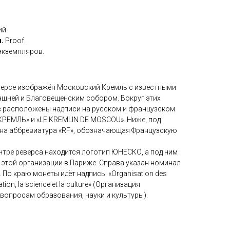
ий.
.
Proof.
экземпляров.
ерсе изображён Московский Кремль с известными
шней и Благовещенским собором. Вокруг этих
в расположены надписи на русском и французском
РЕМЛЬ» и «LE KREMLIN DE MOSCOU». Ниже, под
на аббревиатура «RF», обозначающая Французскую
нтре реверса находится логотип ЮНЕСКО, а под ним
 этой организации в Париже. Справа указан номинал
. По краю монеты идёт надпись: «Organisation des
tion, la science et la culture» (Организация
вопросам образования, науки и культуры).