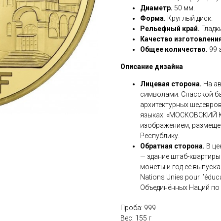
Диаметр.
50 мм.
Форма.
Круглый диск.
Рельефный край.
Гладк
Качество изготовления
Общее количество.
99 
Описание дизайна
Лицевая сторона.
На ав
символами: Спасской ба
архитектурных шедевро
языках: «МОСКОВСКИЙ К
изображением, размеще
Республику.
Обратная сторона.
В це
— здание штаб-квартиры
монеты и год её выпуска
Nations Unies pour l’éduca
Объединённых Наций по 
Проба: 999
Вес: 155 г