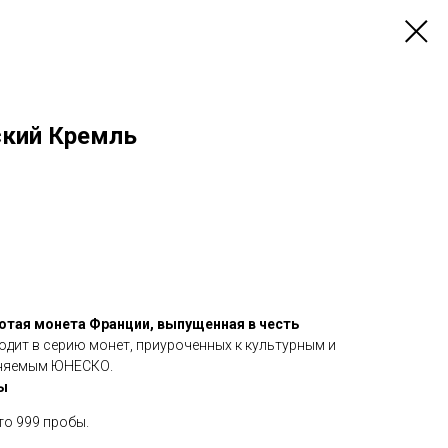
ский Кремль
лотая монета Франции, выпущенная в честь
ходит в серию монет, приуроченных к культурным и
аняемым ЮНЕСКО.
ы
о 999 пробы.