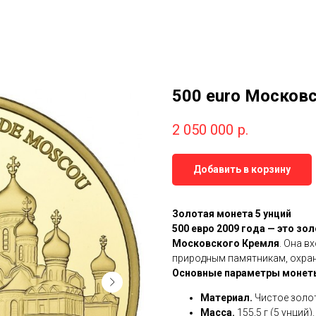
500 euro Москов
2 050 000
р.
Добавить в корзину
Золотая монета 5 унций
500 евро 2009 года — это зо
Московского Кремля
. Она в
природным памятникам, охр
Основные параметры монет
Материал.
Чистое золот
Масса.
155,5 г (5 унций).