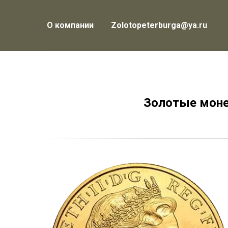
О компании
Zolotopeterburga@ya.ru
Золотые монет