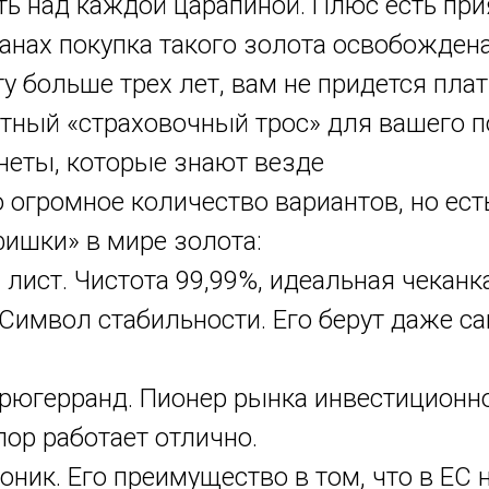
ь над каждой царапиной. Плюс есть при
анах покупка такого золота освобождена 
у больше трех лет, вам не придется пла
ятный «страховочный трос» для вашего п
неты, которые знают везде
 огромное количество вариантов, но ес
фишки» в мире золота:
лист. Чистота 99,99%, идеальная чеканк
 Символ стабильности. Его берут даже 
рюгерранд. Пионер рынка инвестиционно
пор работает отлично.
ник. Его преимущество в том, что в ЕС н